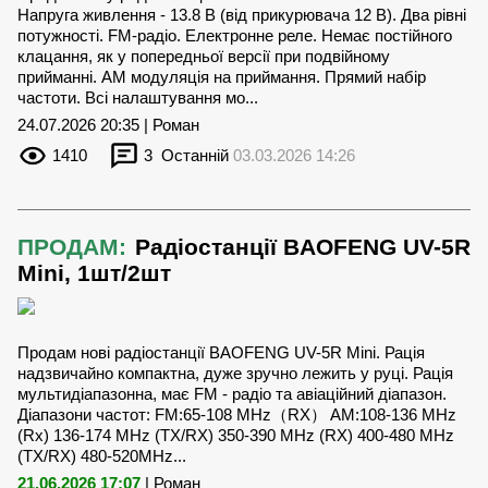
Напруга живлення - 13.8 В (від прикурювача 12 В). Два рівні
потужності. FM-радіо. Електронне реле. Немає постійного
клацання, як у попередньої версії при подвійному
прийманні. AM модуляція на приймання. Прямий набір
частоти. Всі налаштування мо...
24.07.2026 20:35 | Роман
1410
3
Останній
03.03.2026 14:26
ПРОДАМ:
Радіостанції BAOFENG UV-5R
Mini, 1шт/2шт
Продам нові радіостанції BAOFENG UV-5R Mini. Рація
надзвичайно компактна, дуже зручно лежить у руці. Рація
мультидіапазонна, має FM - радіо та авіаційний діапазон.
Діапазони частот: FM:65-108 MHz（RX） AM:108-136 MHz
(Rx) 136-174 MHz (TX/RX) 350-390 MHz (RX) 400-480 MHz
(TX/RX) 480-520MHz...
21.06.2026 17:07
| Роман