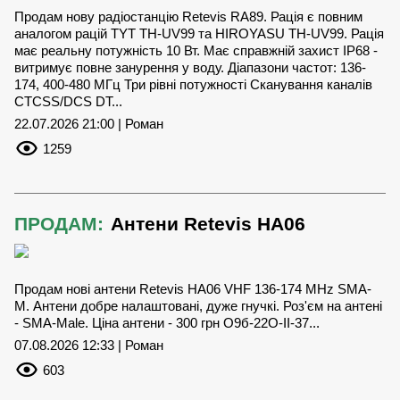
Продам нову радіостанцію Retevis RA89. Рація є повним
аналогом рацій TYT TH-UV99 та HIROYASU TH-UV99. Рація
має реальну потужність 10 Вт. Має справжній захист IP68 -
витримує повне занурення у воду. Діапазони частот: 136-
174, 400-480 МГц Три рівні потужності Сканування каналів
CTCSS/DCS DT...
22.07.2026 21:00 | Роман
1259
ПРОДАМ:
Антени Retevis HA06
Продам нові антени Retevis HA06 VHF 136-174 MHz SMA-
M. Антени добре налаштовані, дуже гнучкі. Роз'єм на антені
- SMA-Male. Ціна антени - 300 грн O9б-22О-II-37...
07.08.2026 12:33 | Роман
603