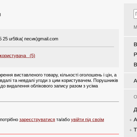
м
М
 25 ur5tka( песик)gmail.com
В
Р
 користувача (5)
В
рення виставленого товару, кількості оголошень і цін, а
А
вдалі та невдалі угоди з цим користувачем. Порушників
до видалення облікового запису разом з усіма
О
Д
А
 потрібно
зареєструватися
та/або
увійти під своїм
Т