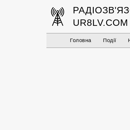
РАДІОЗВ'Я
UR8LV.COM
Головна
Події