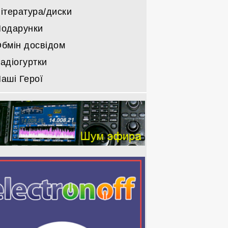
ітература/диски
одарунки
бмін досвідом
адіогуртки
аші Герої