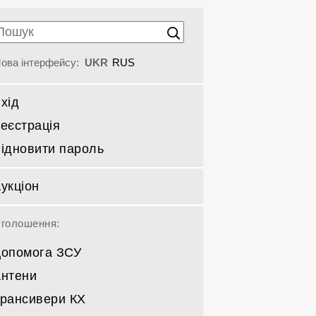
ова інтерфейсу:
UKR
RUS
хід
еєстрація
ідновити пароль
укціон
голошення:
опомога ЗСУ
нтени
рансивери КХ
Спрямовані КВ