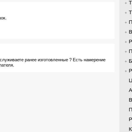
Т
Т
ок.
П
В
Р
П
луживаете ранее изготовленные ? Есть намерение
Б
пателя.
Р
Ц
А
В
Р