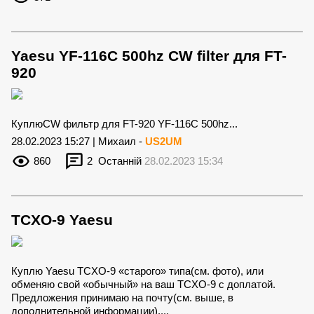
Yaesu YF-116C 500hz CW filter для FT-
920
КуплюCW фильтр для FT-920 YF-116C 500hz...
28.02.2023 15:27 | Михаил -
US2UM
860
2
Останній
28.02.2023 15:34
TCXO-9 Yaesu
Куплю Yaesu TCXO-9 «старого» типа(см. фото), или
обменяю свой «обычный» на ваш TCXO-9 с доплатой.
Предложения принимаю на почту(см. выше, в
дополнительной информации)....