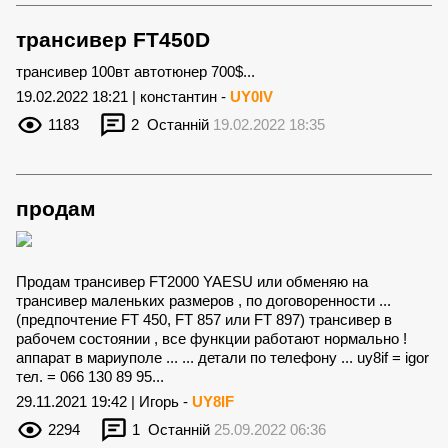
трансивер FT450D
трансивер 100вт автотюнер 700$...
19.02.2022 18:21 | константин -
UY0IV
1183
2
Останній
19.02.2022 18:35
продам
Продам трансивер FT2000 YAESU или обменяю на
трансивер маленьких размеров , по договоренности ...
(предпочтение FT 450, FT 857 или FT 897) трансивер в
рабочем состоянии , все функции работают нормально !
аппарат в мариуполе ... ... детали по телефону ... uy8if = igor
тел. = 066 130 89 95...
29.11.2021 19:42 | Игорь -
UY8IF
2294
1
Останній
25.09.2022 06:36