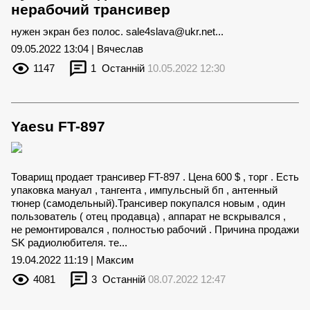
нерабочий трансивер
нужен экран без полос.
sale4slava@ukr.net
...
09.05.2022 13:04 | Вячеслав
1147
1
Останній
10.05.2022 12:30
Yaesu FT-897
Товарищ продает трансивер FT-897 . Цена 600 $ , торг . Есть
упаковка мануал , тангента , импульсный бп , антенный
тюнер (самодельный).Трансивер покупался новым , один
пользователь ( отец продавца) , аппарат не вскрывался ,
не ремонтировался , полностью рабочий . Причина продажи
SK радиолюбителя. те...
19.04.2022 11:19 | Максим
4081
3
Останній
08.07.2022 12:47