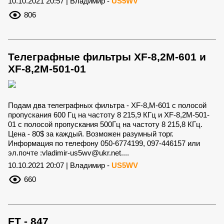
10.10.2021 20:57 | Владимир -
US5WV
806
Телеграфные фильтры XF-8,2M-601 и
XF-8,2M-501-01
Подам два телеграфных фильтра - XF-8,M-601 с полосой
пропускания 600 Гц на частоту 8 215,9 КГц и XF-8,2M-501-
01 с полосой пропускания 500Гц на частоту 8 215,8 КГц.
Цена - 80$ за каждый. Возможен разумный торг.
Информация по телефону 050-6774199, 097-446157 или
эл.почте :
vladimir-us5wv@ukr.net
....
10.10.2021 20:07 | Владимир -
US5WV
660
FT - 847