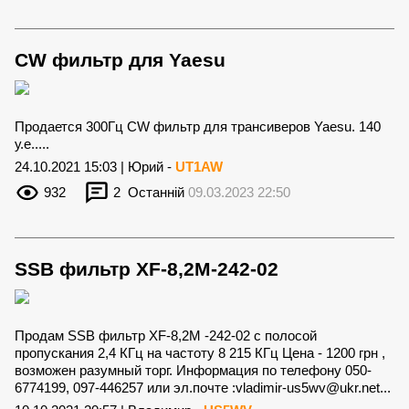
CW фильтр для Yaesu
Продается 300Гц CW фильтр для трансиверов Yaesu. 140
у.е.....
24.10.2021 15:03 | Юрий -
UT1AW
932
2
Останній
09.03.2023 22:50
SSB фильтр XF-8,2M-242-02
Продам SSB фильтр XF-8,2M -242-02 с полосой
пропускания 2,4 КГц на частоту 8 215 КГц Цена - 1200 грн ,
возможен разумный торг. Информация по телефону 050-
6774199, 097-446257 или эл.почте :
vladimir-us5wv@ukr.net
...