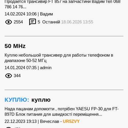
Продается трансивир FT 857 на запчастини Вадим тел 068
786 14 76...
14.02.2024 10:06 | Вадим
2554
5
Останній
18.06.2026 13:55
50 MHz
Куплю небольшой трансивер для работы телефоном в
диапазоне 50-52 МГц
14.01.2024 07:35 | admin
344
КУПЛЮ:
куплю
Нада пацанам допомогти , потрібен YAESU FP-30 для FT-
897D Блок питания для швидкості переміщення...
22.12.2023 19:13 | Вячеслав -
UR5ZVY