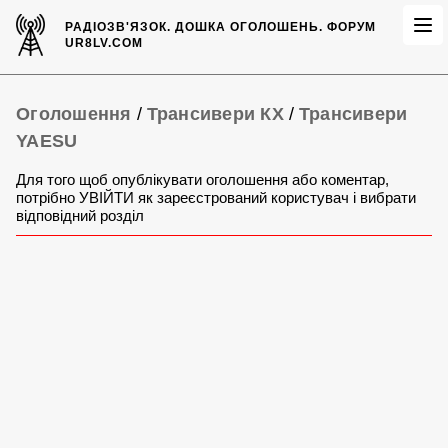
РАДІОЗВ'ЯЗОК.
ДОШКА ОГОЛОШЕНЬ.
ФОРУМ
UR8LV.COM
Оголошення
/
Трансивери КХ
/
Трансивери
YAESU
Для того щоб опублікувати оголошення або коментар,
потрібно УВІЙТИ як зареєстрований користувач і вибрати
відповідний розділ