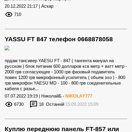
20.12.2022 21:17 | Аскар
710
YASSU FT 847 телефон 0668878058
прдам тансивер YAESU FT - 847 ( тангента мануал на
русском ) блок питания 600 долларов ксв метр + ватт метр -
2000 грв согласующее - 1000 грв фазовый подавитель
помех 1200 грв микрофонный усилитель ( обьем эхо ) - 800
грв микрофон YAESU MD - 100 - 800 грв соеденительные
кабеля с разье...
07.07.2022 19:19 | НиколайБ -
NIKOLAY777
6730
18
Останній
15.09.2022 15:09
Куплю переднюю панель FT-857 или