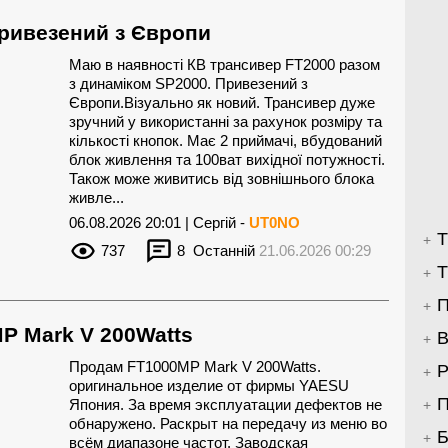
привезений з Європи
Маю в наявності КВ трансивер FT2000 разом
з динаміком SP2000. Привезений з
Європи.Візуально як новий. Трансивер дуже
зручний у використанні за рахунок розміру та
кількості кнопок. Має 2 приймачі, вбудований
блок живлення та 100ват вихідної потужності.
Також може живитись від зовнішнього блока
живле...
06.08.2026 20:01 | Сергій -
UT0NO
Т
737
8
Останній
21.06.2026 00:29
Т
П
P Mark V 200Watts
В
Продам FT1000MP Mark V 200Watts.
Р
оригинальное изделие от фирмы YAESU
П
Япония. За время эксплуатации дефектов не
обнаружено. Раскрыт на передачу из меню во
Б
всём диапазоне частот. Заводская