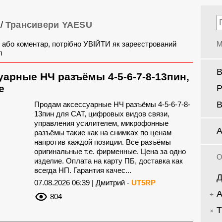
/
Трансивери YAESU
 або коментар, потрібно УВІЙТИ як зареєстрований
М
л
В
арные НЧ разъёмы 4-5-6-7-8-13пин,
е
Р
В
Продам аксессуарные НЧ разъёмы 4-5-6-7-8-
13пин для CAT, цифровых видов связи,
управления усилителем, микрофонные
А
разъёмы такие как на снимках по ценам
напротив каждой позиции. Все разъёмы
оригинальные т.е. фирменные. Цена за одно
О
изделие. Оплата на карту ПБ, доставка как
всегда НП. Гарантия качес...
Д
07.08.2026 06:39 | Дмитрий -
UT5RP
А
804
Т