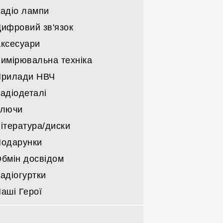
військовкі
адіо лампи
Трансивери саморобні
Решта
Тільки блоки живлення
Підсилювачі саморобні КХ/УКХ
ифровий зв'язок
Компоненти блоків живлення
Радіо лампи Г/ГИ/ГМИ/ГС/ГУ
Підсилювачі НЧ
ксесуари
Інші радіо лампи
Деталі для підсилювачів
имірювальна техніка
Прилади НВЧ
адіодеталі
Ключи
ітература/диски
одарунки
бмін досвідом
адіогуртки
аші Герої