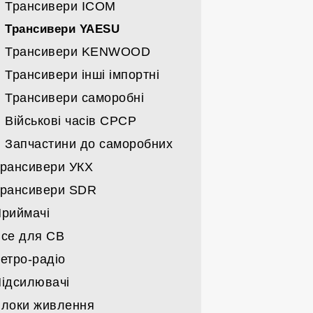
Спрямовані УКХ
Трансивери ICOM
Всі вертикали
Трансивери YAESU
Трансивери KENWOOD
Дротяні
Трансивери інші імпортні
Кабелі/щогли/поворотні
Трансивери саморобні
Військові часів СРСР
Запчастини до саморобних
рансивери УКХ
рансивери SDR
Трансивери MOTOROLA
риймачі
Трансивери ICOM
Трансивери
се для СВ
Трансивери KENWOOD
Карти та запчастини до SDR
Військові часів СРСР
етро-радіо
Трансивери YAESU
Імпортні
Станції СВ
ідсилювачі
Трансивери імпорт-інші
Набори
Антени СВ
Військові
локи живлення
Трансивери СРСР
Гаджети СВ
Побутові
Підсилювачі заводські КХ/УКХ/