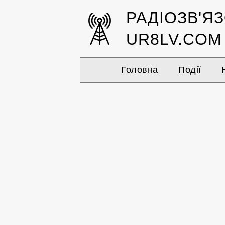
РАДІОЗВ'Я
UR8LV.COM
Головна
Події