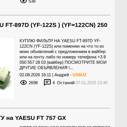
538
FT-897D (YF-122S ) (YF=122CN) 250
КУПЛЮ ФИЛЬТР НА YAESU FT-897D YF-
122CN (YF-122S) или поменяю на что то из
моих объявлений с предложением в вайбер
или на почту либо по номеру телефона +3 8
050 557 28 03 (вайбер) ПОСМОТРИТЕ МОИ
ДРУГИЕ ОБЪЯВЛЕНИЯ !...
02.08.2026 16:11 | Андрей -
US6UZ
2698
4
Останній
07.01.2025 13:48
 на YAESU FT 757 GX
куплю за вашу цену тангенту только оригинал