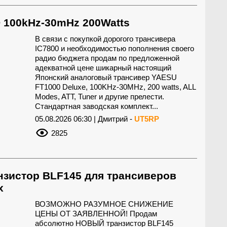
 100kHz-30mHz 200Watts
В связи с покупкой дорогого трансивера
IC7800 и необходимостью пополнения своего
радио бюджета продам по предложенной
адекватной цене шикарный настоящий
Японский аналоговый трансивер YAESU
FT1000 Deluxe, 100KHz-30MHz, 200 watts, ALL
Modes, ATT, Tuner и другие прелести.
Стандартная заводская комплект...
05.08.2026 06:30 | Дмитрий -
UT5RP
2825
нзистор BLF145 для трансиверов
х
ВОЗМОЖНО РАЗУМНОЕ СНИЖЕНИЕ
ЦЕНЫ ОТ ЗАЯВЛЕННОЙ! Продам
абсолютно НОВЫЙ транзистор BLF145