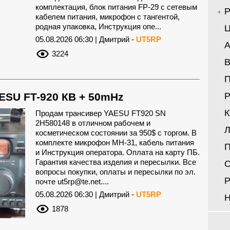
комплектация, блок питания FP-29 с сетевым
Р
кабелем питания, микрофон с тангентой,
родная упаковка, Инструкция опе...
Ц
05.08.2026 06:30 | Дмитрий -
UT5RP
А
3224
В
SU FT-920 КВ + 50mHz
Р
Продам трансивер YAESU FT920 SN
2H580148 в отличном рабочем и
Л
косметическом состоянии за 950$ с торгом. В
комплекте микрофон MH-31, кабель питания
П
и Инструкция оператора. Оплата на карту ПБ.
Гарантия качества изделия и пересылки. Все
О
вопросы покупки, оплаты и пересылки по эл.
Р
почте
ut5rp@te.net
....
05.08.2026 06:30 | Дмитрий -
UT5RP
Н
1878