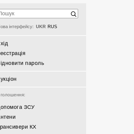
ова інтерфейсу:
UKR
RUS
хід
еєстрація
ідновити пароль
укціон
голошення:
опомога ЗСУ
нтени
рансивери КХ
Спрямовані КВ