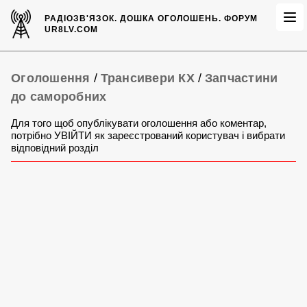
РАДІОЗВ'ЯЗОК.
ДОШКА ОГОЛОШЕНЬ.
ФОРУМ
UR8LV.COM
Оголошення
/
Трансивери КХ
/
Запчастини
до саморобних
Для того щоб опублікувати оголошення або коментар,
потрібно УВІЙТИ як зареєстрований користувач і вибрати
відповідний розділ