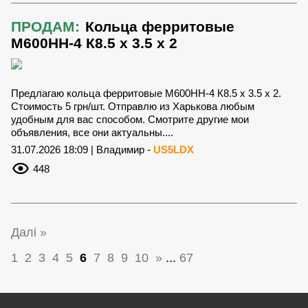
ПРОДАМ:
Кольца ферритовые
М600НН-4 К8.5 х 3.5 х 2
Предлагаю кольца ферритовые М600НН-4 К8.5 х 3.5 х 2.
Стоимость 5 грн/шт. Отправлю из Харькова любым
удобным для вас способом. Смотрите другие мои
объявления, все они актуальны....
31.07.2026 18:09 | Владимир -
US5LDX
448
Далі »
1
2
3
4
5
6
7
8
9
10
»
...
67