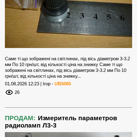
Саме ті що зображені на світлинах, під вісь діаметром 3-3.2
мм По 10 грн/шт, від кількості ціна на знижку Саме ті що
зображені на світлинах, під вісь діаметром 3-3.2 мм По 10
грн/шт, від кількості ціна на знижку...
01.08.2026 12:23 | Ігор -
UB5065
26
ПРОДАМ:
Измеритель параметров
радиоламп Л3-3