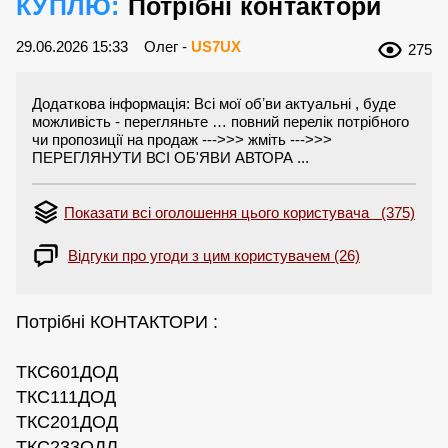
КУПЛЮ:
Потрібні контактори
29.06.2026 15:33
Олег -
US7UX
275
Додаткова інформація: Всі мої обʼви актуальні , буде
можливість - перегляньте … повний перелік потрібного
чи пропозиції на продаж --->>> жміть --->>>
ПЕРЕГЛЯНУТИ ВСІ ОБ'ЯВИ АВТОРА ...
Показати всі оголошення цього користувача (375)
Відгуки про угоди з цим користувачем (26)
Потрібні КОНТАКТОРИ :
ТКС601ДОД
ТКС111ДОД
ТКС201ДОД
ТКС233ОДЛ