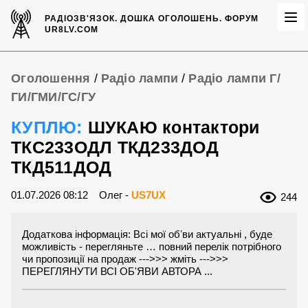
РАДІОЗВ'ЯЗОК.
ДОШКА ОГОЛОШЕНЬ.
ФОРУМ
UR8LV.COM
Оголошення
/
Радіо лампи
/
Радіо лампи Г/
ГИ/ГМИ/ГС/ГУ
КУПЛЮ:
ШУКАЮ контактори
ТКС233ОДЛ ТКД233ДОД
ТКД511ДОД
01.07.2026 08:12
Олег -
US7UX
244
Додаткова інформація: Всі мої обʼви актуальні , буде
можливість - перегляньте … повний перелік потрібного
чи пропозиції на продаж --->>> жміть --->>>
ПЕРЕГЛЯНУТИ ВСІ ОБ'ЯВИ АВТОРА ...