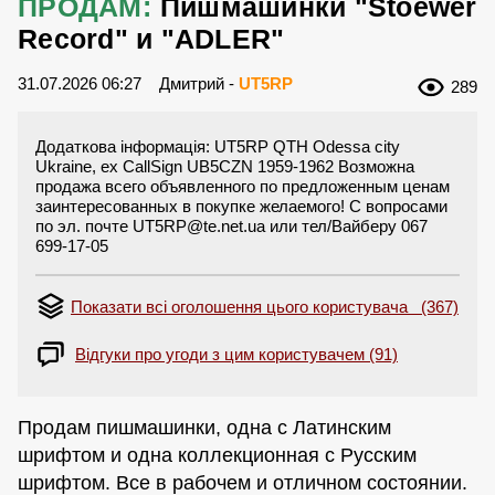
ПРОДАМ:
Пишмашинки "Stoewer
Record" и "ADLER"
31.07.2026 06:27
Дмитрий -
UT5RP
289
Додаткова інформація: UT5RP QTH Odessa city
Ukraine, ex CallSign UB5CZN 1959-1962 Возможна
продажа всего объявленного по предложенным ценам
заинтересованных в покупке желаемого! С вопросами
по эл. почте
UT5RP@te.net.ua
или тел/Вайберу 067
699-17-05
Показати всі оголошення цього користувача (367)
Відгуки про угоди з цим користувачем (91)
Продам пишмашинки, одна с Латинским
шрифтом и одна коллекционная с Русским
шрифтом. Все в рабочем и отличном состоянии.