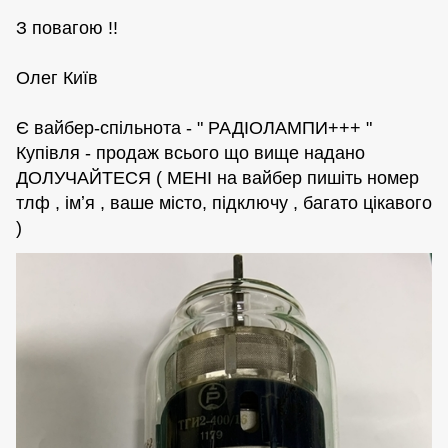
З повагою !!
Олег Київ
Є вайбер-спільнота - " РАДІОЛАМПИ+++ "
Купівля - продаж всього що вище надано
ДОЛУЧАЙТЕСЯ ( МЕНІ на вайбер пишіть номер
тлф , імʼя , ваше місто, підключу , багато цікавого
)