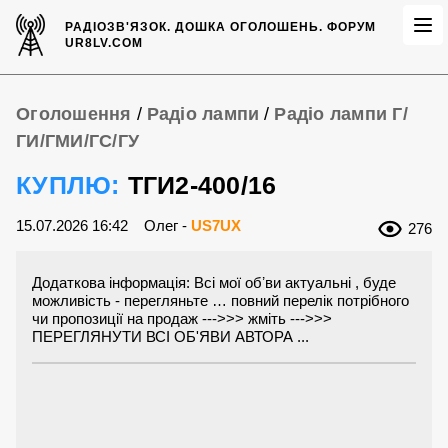
РАДІОЗВ'ЯЗОК.
ДОШКА ОГОЛОШЕНЬ.
ФОРУМ
UR8LV.COM
Оголошення
/
Радіо лампи
/
Радіо лампи Г/
ГИ/ГМИ/ГС/ГУ
КУПЛЮ:
ТГИ2-400/16
15.07.2026 16:42
Олег -
US7UX
276
Додаткова інформація: Всі мої обʼви актуальні , буде
можливість - перегляньте … повний перелік потрібного
чи пропозиції на продаж --->>> жміть --->>>
ПЕРЕГЛЯНУТИ ВСІ ОБ'ЯВИ АВТОРА ...