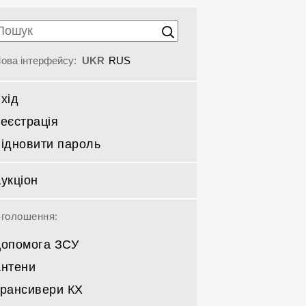
ова інтерфейсу:
UKR
RUS
хід
еєстрація
ідновити пароль
укціон
голошення:
опомога ЗСУ
нтени
рансивери КХ
Спрямовані КВ