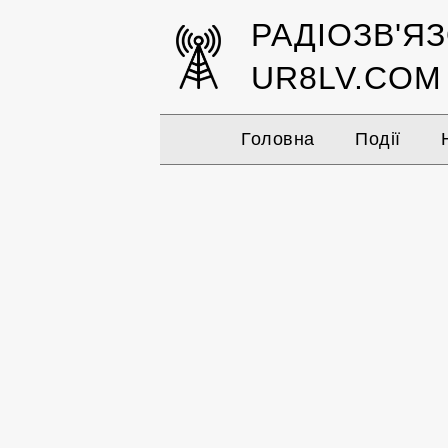
РАДІОЗВ'Я
UR8LV.COM
Головна
Події