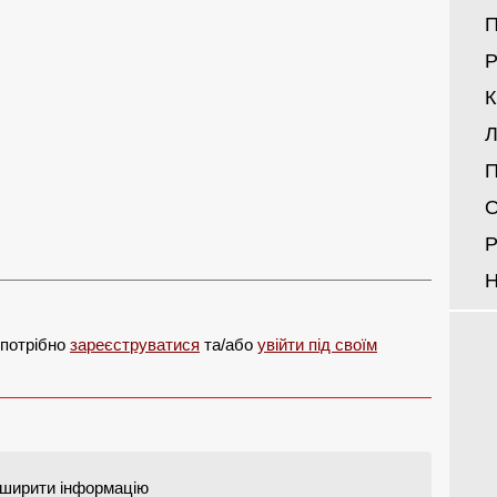
Р
Л
П
О
Р
Н
 потрібно
зареєструватися
та/або
увійти під своїм
ширити інформацію