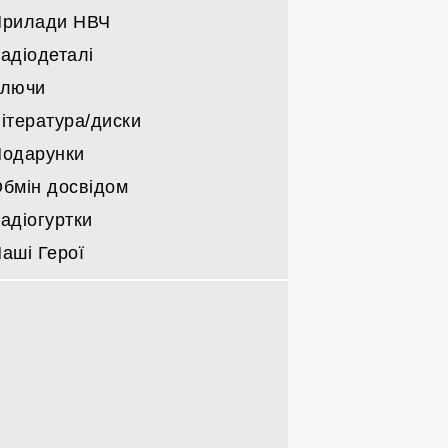
Прилади НВЧ
адіодеталі
Ключи
ітература/диски
одарунки
бмін досвідом
адіогуртки
аші Герої