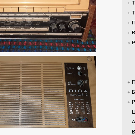
Т
Т
П
В
Р
П
Б
Р
Ц
А
В