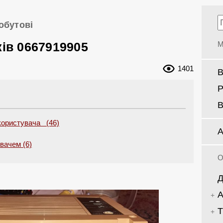
обутові
ків 0667919905
М
1401
В
Р
В
користувача (46)
А
увачем (6)
О
Д
А
Т