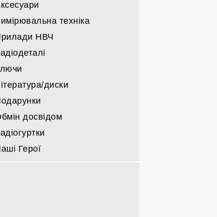
ксесуари
Інші радіо лампи
имірювальна техніка
Прилади НВЧ
адіодеталі
Ключи
ітература/диски
одарунки
бмін досвідом
адіогуртки
аші Герої