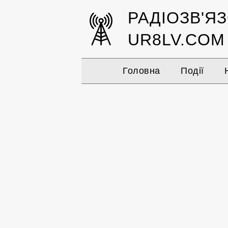
РАДІОЗВ'Я
UR8LV.COM
Головна
Події