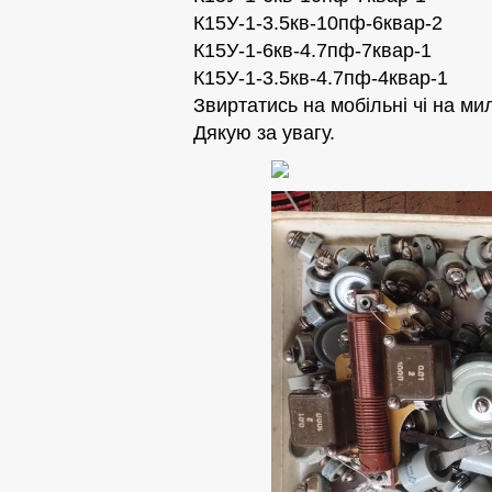
К15У-1-3.5кв-10пф-6квар-2
К15У-1-6кв-4.7пф-7квар-1
К15У-1-3.5кв-4.7пф-4квар-1
Звиртатись на мобiльнi чi на ми
Дякую за увагу.