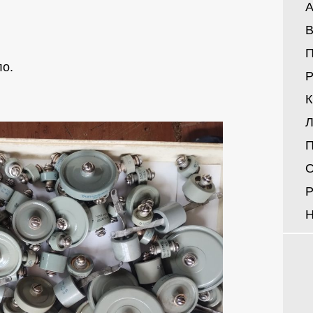
А
В
ло.
Р
Л
П
О
Р
Н