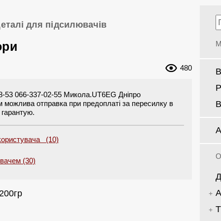
еталі для підсилювачів
ори
М
480
В
Р
8-53 066-337-02-55 Микола.UT6EG Дніпро
В
можлива отправка при предоплаті за пересилку в
и гарантую.
А
користувача (10)
О
увачем (30)
Д
А
-200гр
Т