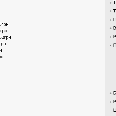
Т
Т
П
0грн
В
0грн
Р
00грн
грн
П
н
рн
Б
Р
Ц