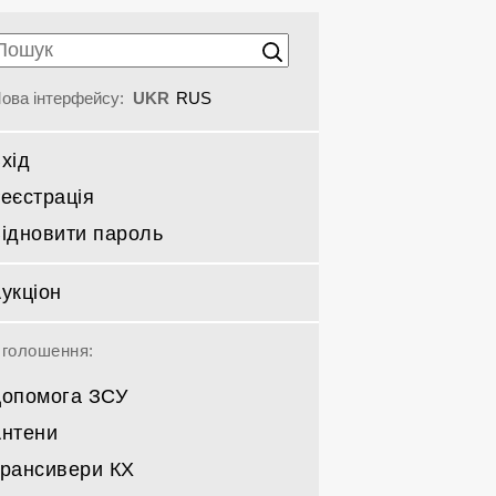
ова інтерфейсу:
UKR
RUS
хід
еєстрація
ідновити пароль
укціон
голошення:
опомога ЗСУ
нтени
рансивери КХ
Спрямовані КВ