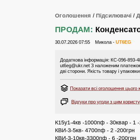
Оголошення
/
Підсилювачі
/
Д
ПРОДАМ:
Конденсат
30.07.2026 07:55
Микола -
UT6EG
Додаткова інформація: КС-096-893-4
ut6eg@ukr.net
З наложеним платежом 
дві сторони. Якість товару і упаковк
Показати всі оголошення цього 
Відгуки про угоди з цим корист
К15у1-4кв -1000пф - 30квар - 1 
КВИ-3-5кв- 4700пф - 2 -200грн
КВИ-3-10кв-3300пф - 6 -200грн