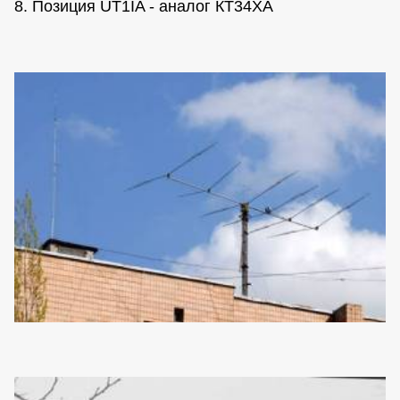
8. Позиция UT1IA - аналог КТ34ХА