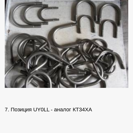
7. Позиция UY0LL - аналог КТ34ХА