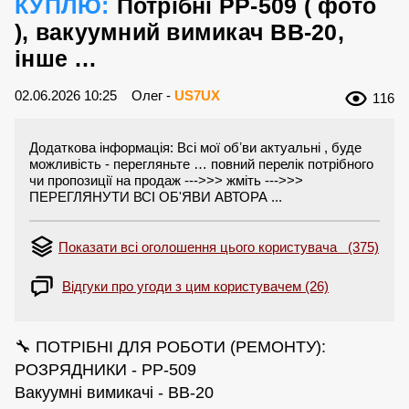
КУПЛЮ:
Потрібні РР-509 ( фото
), вакуумний вимикач ВВ-20,
інше …
02.06.2026 10:25
Олег -
US7UX
116
Додаткова інформація: Всі мої обʼви актуальні , буде
можливість - перегляньте … повний перелік потрібного
чи пропозиції на продаж --->>> жміть --->>>
ПЕРЕГЛЯНУТИ ВСІ ОБ'ЯВИ АВТОРА ...
Показати всі оголошення цього користувача (375)
Відгуки про угоди з цим користувачем (26)
🔧 ПОТРІБНІ ДЛЯ РОБОТИ (РЕМОНТУ):
РОЗРЯДНИКИ - РР-509
Вакуумні вимикачі - ВВ-20