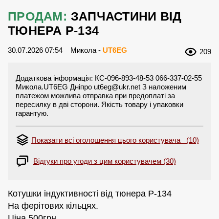
ПРОДАМ:
ЗАПЧАСТИНИ ВІД
ТЮНЕРА Р-134
30.07.2026 07:54
Микола -
UT6EG
209
Додаткова інформація: КС-096-893-48-53 066-337-02-55
Микола.UT6EG Дніпро
ut6eg@ukr.net
З наложеним
платежом можлива отправка при предоплаті за
пересилку в дві сторони. Якість товару і упаковки
гарантую.
Показати всі оголошення цього користувача (10)
Відгуки про угоди з цим користувачем (30)
Котушки індуктивності від тюнера Р-134
На ферітових кільцях.
Ціна 500грн