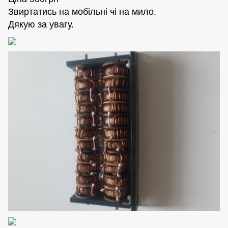
Звиртатись на мобiльнi чi на мило.
Дякую за увагу.