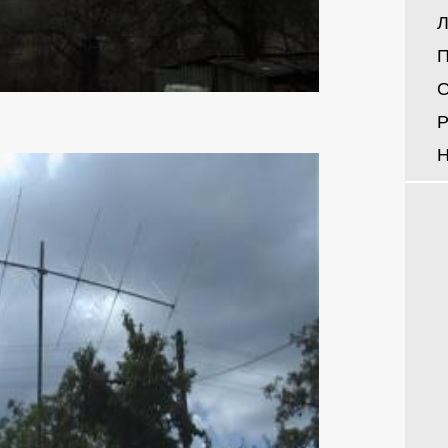
Л
П
О
Р
Н