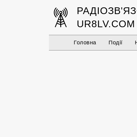
РАДІОЗВ'Я
UR8LV.COM
Головна
Події