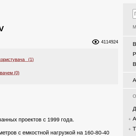
V
М
4114924
В
Р
користувача (1)
В
увачем (0)
А
О
Д
А
анных проектов с 1999 года.
Т
метров с емкостной нагрузкой на 160-80-40