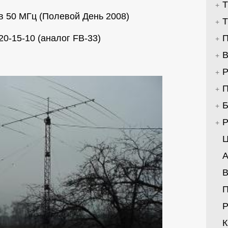
Т
в 50 МГц (Полевой День 2008)
Т
20-15-10 (аналог FB-33)
П
В
Р
П
Б
Р
Ц
А
В
Р