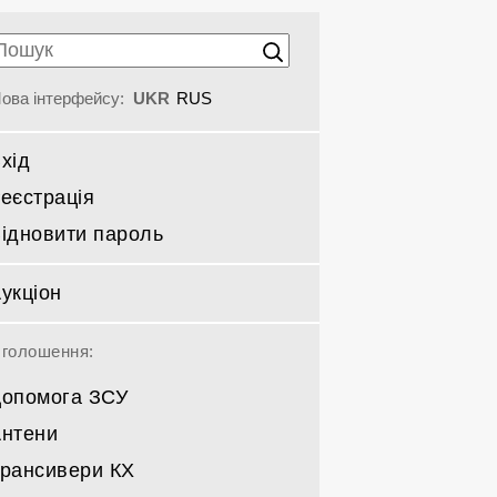
ова інтерфейсу:
UKR
RUS
хід
еєстрація
ідновити пароль
укціон
голошення:
опомога ЗСУ
нтени
рансивери КХ
Спрямовані КВ