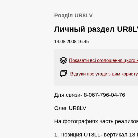
Розділ UR8LV
Личный раздел UR8L
14.08.2008 16:45
Показати всі оголошення цього 
Відгуки про угоди з цим корист
Для связи- 8-067-796-04-76
Олег UR8LV
На фотографиях часть реализов
1. Позиция UT8LL- вертикал 18 