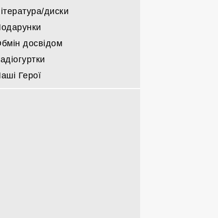
ітература/диски
одарунки
бмін досвідом
адіогуртки
аші Герої