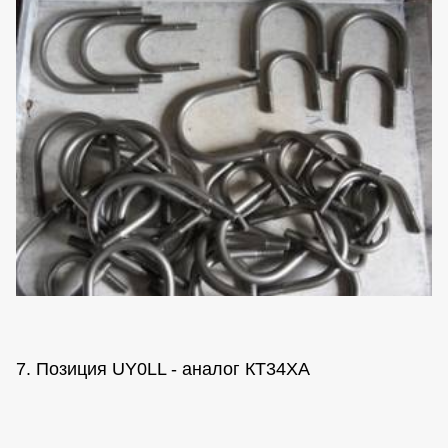
7. Позиция UY0LL - аналог КТ34ХА