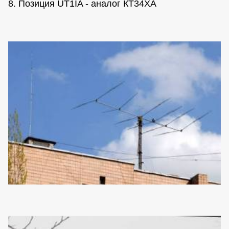
8. Позиция UT1IA - аналог КТ34ХА