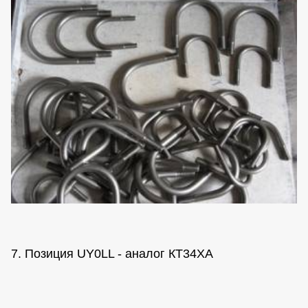
7. Позиция UY0LL - аналог КТ34ХА