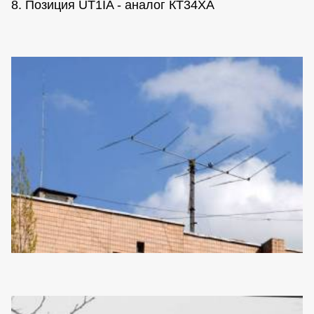
8. Позиция UT1IA - аналог КТ34ХА