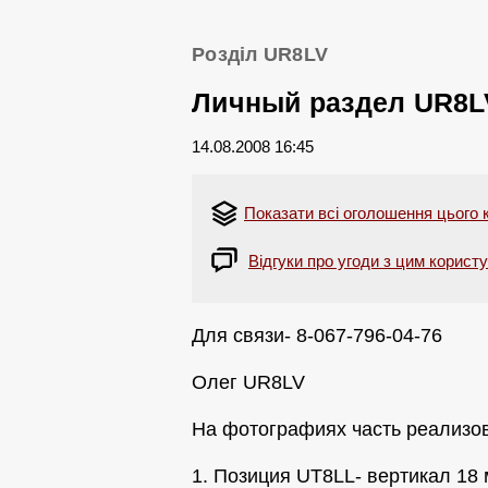
Розділ UR8LV
Личный раздел UR8L
14.08.2008 16:45
Показати всі оголошення цього 
Відгуки про угоди з цим корист
Для связи- 8-067-796-04-76
Олег UR8LV
На фотографиях часть реализов
1. Позиция UT8LL- вертикал 18 