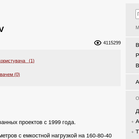
V
М
4115299
В
Р
користувача (1)
В
увачем (0)
А
О
Д
А
анных проектов с 1999 года.
Т
метров с емкостной нагрузкой на 160-80-40