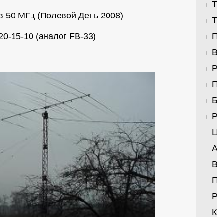
Т
в 50 МГц (Полевой День 2008)
Т
20-15-10 (аналог FB-33)
П
В
Р
П
Б
Р
Ц
А
В
Р