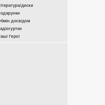
ітература/диски
одарунки
бмін досвідом
адіогуртки
аші Герої