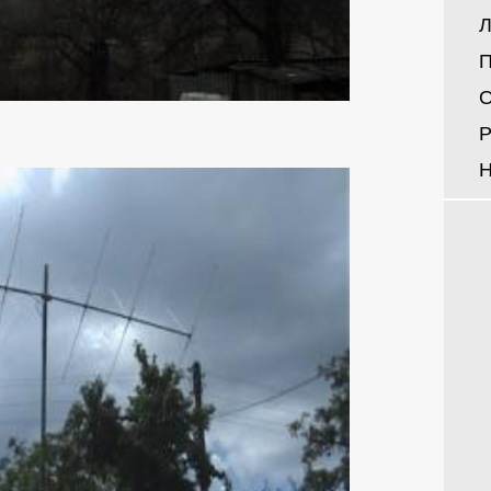
Л
П
О
Р
Н