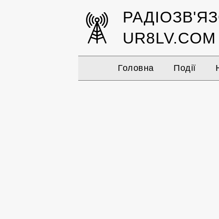
РАДІОЗВ'Я
UR8LV.COM
Головна
Події