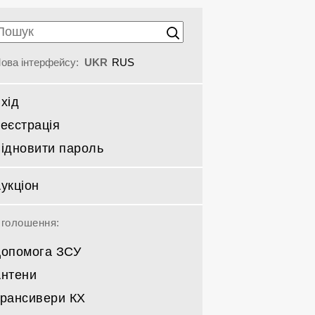
ова інтерфейсу:
UKR
RUS
хід
еєстрація
ідновити пароль
укціон
голошення:
опомога ЗСУ
нтени
рансивери КХ
Спрямовані КВ