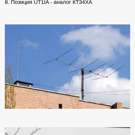
8. Позиция UT1IA - аналог КТ34ХА