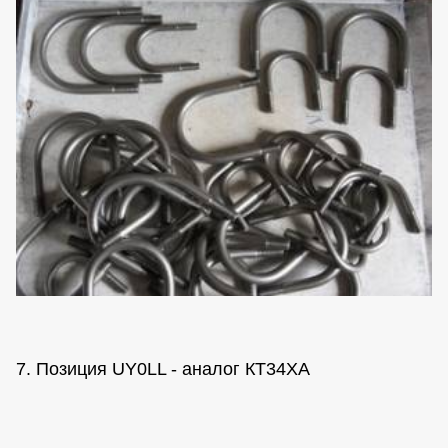
7. Позиция UY0LL - аналог КТ34ХА