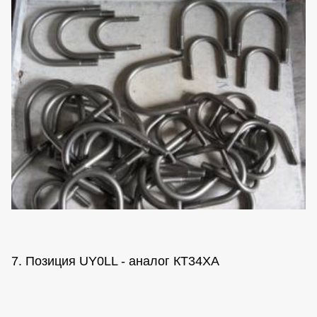
7. Позиция UY0LL - аналог КТ34ХА