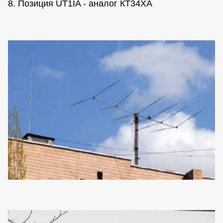
8. Позиция UT1IA - аналог КТ34ХА