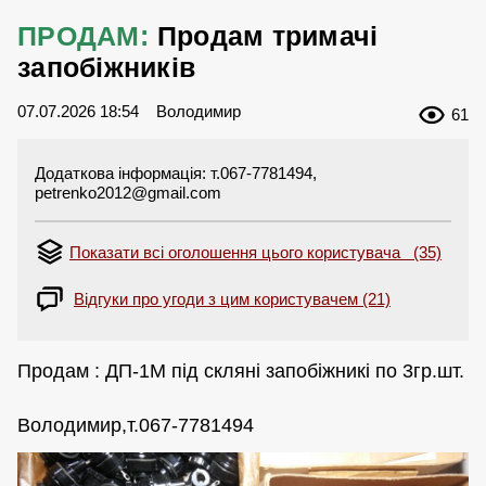
ПРОДАМ:
Продам тримачі
запобіжників
07.07.2026 18:54
Володимир
61
Додаткова інформація: т.067-7781494,
petrenko2012@gmail.com
Показати всі оголошення цього користувача (35)
Відгуки про угоди з цим користувачем (21)
Продам : ДП-1М під скляні запобіжникі по 3гр.шт.
Володимир,т.067-7781494