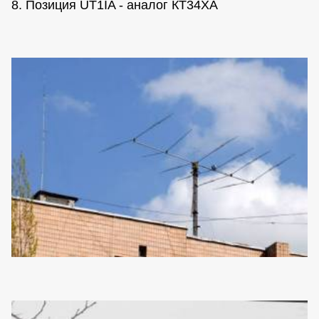
8. Позиция UT1IA - аналог КТ34ХА