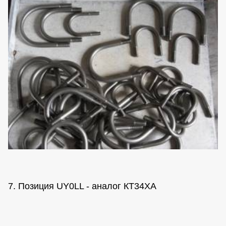
7. Позиция UY0LL - аналог КТ34ХА