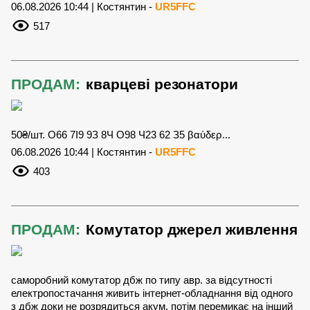
06.08.2026 10:44 | Костянтин -
UR5FFC
517
ПРОДАМ:
кварцеві резонатори
50₴/шт. О66 7І9 9З 8Ч О98 Ч23 62 З5 βαύδερ...
06.08.2026 10:44 | Костянтин -
UR5FFC
403
ПРОДАМ:
Комутатор джерел живлення
саморобний комутатор дбж по типу авр. за відсутності
електропостачання живить інтернет-обладнання від одного
з дбж доки не розрядиться акум, потім перемикає на інший