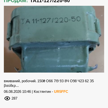
ПРОДАМ:
ТА11-127/220-50
вживаний, робочий. 150₴ О66 7І9 9З 8Ч О98 Ч23 62 З5
βαύδερ...
06.08.2026 10:46 | Костянтин -
UR5FFC
287