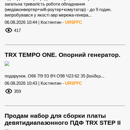
загальна тривалість роботи обладнання
(медіаконвертер+wifi-роутер+комутатор) - до 9 годин.
випробувався у якості авр мережа-генера...
06.08.2026 10:44 | Костянтин -
UR5FFC
417
TRX TEMPO ONE. Опорний генератор.
подарунок. О66 7І9 9З 8Ч О98 Ч23 62 З5 βαύδερ...
06.08.2026 10:43 | Костянтин -
UR5FFC
359
Продам набор для сборки платы
девятидиапазонного ПДФ TRX STEP II