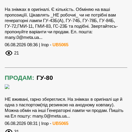
На знімках в оригіналі. Є кількість. Обміняю на ваші
пропозиціїї. Цікавлять _НЕ робочиі_ чи не потрібні вам
генераторні лампи ГУ-43Б(А), ГУ-74Б, ГУ-78Б, ГУ-84Б,
ГУ-72,ГМИ-11, ГМИ-83, ГС-23Б та подібні. Звертайтесь-
пропонуйте варіанти чи продам. Ел. пошта:
many.0@meta.ua
...
06.08.2026 08:36 | Ігор -
UB5065
21
ПРОДАМ:
ГУ-80
НЕ вживані, гарно збереглися. На знімках в оригіналі ще й
одна з паспортом(під резинкою на анодному ковпаку).
Можна обмін на інші Генераторні лампи чи продам. Пишіть
на Ел пошту:
many.0@meta.ua
...
06.08.2026 08:31 | Ігор -
UB5065
31