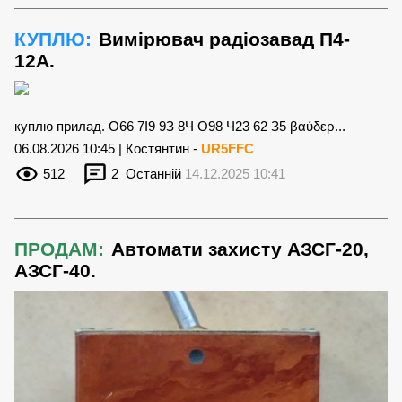
КУПЛЮ:
Вимірювач радіозавад П4-
12А.
куплю прилад. О66 7І9 9З 8Ч О98 Ч23 62 З5 βαύδερ...
06.08.2026 10:45 | Костянтин -
UR5FFC
512
2
Останній
14.12.2025 10:41
ПРОДАМ:
Автомати захисту АЗСГ-20,
АЗСГ-40.