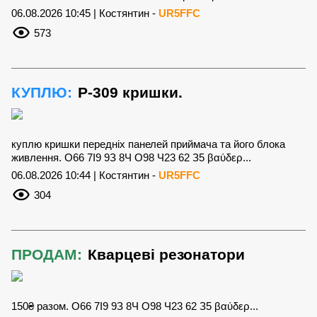
06.08.2026 10:45 | Костянтин -
UR5FFC
573
КУПЛЮ:
Р-309 кришки.
куплю кришки передніх панелей приймача та його блока
живлення. О66 7І9 9З 8Ч О98 Ч23 62 З5 βαύδερ...
06.08.2026 10:44 | Костянтин -
UR5FFC
304
ПРОДАМ:
Кварцеві резонатори
150₴ разом. О66 7І9 9З 8Ч О98 Ч23 62 З5 βαύδερ...