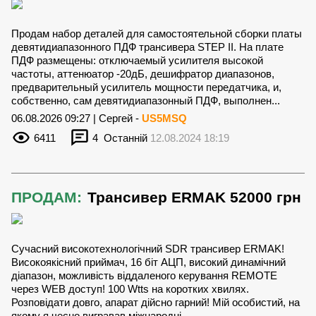
Продам набор деталей для самостоятельной сборки платы
девятидиапазонного ПДФ трансивера STEP II. На плате
ПДФ размещены: отключаемый усилителя высокой
частоты, аттенюатор -20дБ, дешифратор диапазонов,
предварительный усилитель мощности передатчика, и,
собственно, сам девятидиапазонный ПДФ, выполнен...
06.08.2026 09:27 | Сергей -
US5MSQ
6411
4
Останній
12.08.2024 18:19
ПРОДАМ:
Трансивер ERMAK 52000 грн
Сучасний високотехнологічний SDR трансивер ERMAK!
Високоякісний приймач, 16 біт AЦП, високий динамічний
діапазон, можливiсть вiддаленого керування REMOTE
через WEB доступ! 100 Wtts на коротких хвилях.
Розповiдати довго, апарат дiйсно гарний! Мiй особистий, на
якому я чесно вигравав мiжнароднi ...