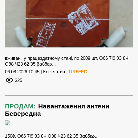
вживані, у працездатному стані. по 200₴ шт. О66 7І9 9З 8Ч
О98 Ч23 62 З5 βαύδερ...
06.08.2026 10:45 | Костянтин -
UR5FFC
325
ПРОДАМ:
Навантаження антени
Бевереджа
150₴. О66 7І9 9З 8Ч О98 Ч23 62 З5 βαύδερ...