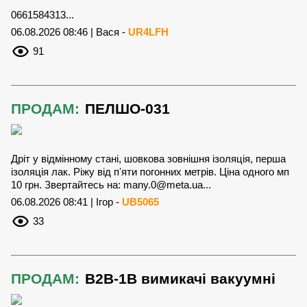
0661584313...
06.08.2026 08:46 | Вася -
UR4LFH
91
ПРОДАМ:
ПЕЛШО-031
Дріт у відмінному стані, шовкова зовнішня ізоляція, перша
ізоляція лак. Ріжу від пʼяти погонних метрів. Ціна одного мп
10 грн. Звертайтесь на:
many.0@meta.ua
...
06.08.2026 08:41 | Ігор -
UB5065
33
ПРОДАМ:
В2В-1В вимикачі вакуумні