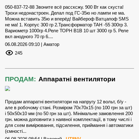
050-837-72-88 Звоните всё рассксжу. 900 Вт как скуста!
Трохи недонастроен. Делал под ГС-35ю но лампи не ма.
Можна вставить 35ю и вперёд! Вайбероф Ватцапоф SMS
не ма! 1. Корпус 300 гр 2.Трансформатор ТАН -55 300гр 3.
Вариометр 1000гр 4.Реле ТОРН В1В 10 шт 3000 гр 5. Реле
вкл анодного 70 гр 6....
06.08.2026 09:10 | Аматор
245
ПРОДАМ:
Аппаратні вентилятори
Продам аппаратні вентилятори на напругу 12 вольт, б/у -
але в робочому стані. Розміром 70х70х15 (по 100 грн за шт)
і 50х50х10 мм (по 50 грн за шт). Мінімальне замовлення 200
грн. можна доповнити з наявної комплектації, в тому числі і
для схем вимірювання, підсилення, приймання і автоматики
(ємності...
06.08.2026 08:54 | Валерий -
UT8NV