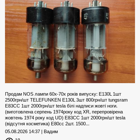
Продам NOS лампи 60х-70х років випуску: E130L 1шт
2500грн/шт TELEFUNKEN E130L 3шт 800грн/шт tungsram
Е83СС 1шт 2000грн/шт tesla білі надписи жовті ноги.
(виготовлена серпень 1974року код XR, перепровірена
жовтень 1974 року код UD) Е83СС 1шт 2000грн/шт tesla
(відсутня косметика) E80cc 2шт. 1500...
05.08.2026 14:37 | Вадим