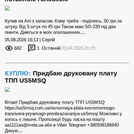
Купив на Алі з запасом. Кому треба - поділюсь. 50 грн за
штуку. Від 5 штук по 45 грн Також маю SO-239 під два
гвинти. Дивіться в моїх оголошеннях....
05.08.2026 16:13 | Сергій
682
1
Останній
23.04.2026 21:19
КУПЛЮ:
Придбаю друковану плату
ТПП US5MSQ
Вітаю! Придбаю друковану плату ТПП US5MSQ
https://us5msq.com.ua/osnovnaya-plata-sovremennogo-
transivera-pryamogo-preobrazovaniya-us5msq/ Можливо у
когось є лишня. Пропозиції будь ласка на пошту
aa1111aa@meta.ua
або в Viber Telegram +380938186840
Дякую....