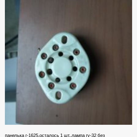
панелька г-1625.осталось 1 шт..лампа гу-32 без