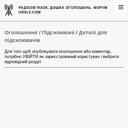
РАДІОЗВ'ЯЗОК.
ДОШКА ОГОЛОШЕНЬ.
ФОРУМ
UR8LV.COM
Оголошення
/
Підсилювачі
/
Деталі для
підсилювачів
Для того щоб опублікувати оголошення або коментар,
потрібно УВІЙТИ як зареєстрований користувач і вибрати
відповідний розділ