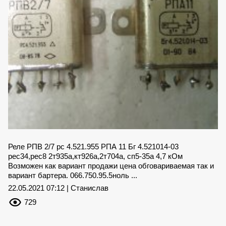
Реле РПВ 2/7 рс 4.521.955 РПА 11 Бг 4.521014-03
рес34,рес8 2т935а,кт926а,2т704а, сп5-35а 4,7 кОм
Возможен как вариант продажи цена обговариваемая так и
вариант бартера. 066.750.95.5ноль ...
22.05.2021 07:12 | Станислав
729