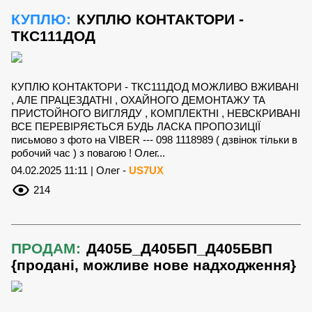
КУПЛЮ:
КУПЛЮ КОНТАКТОРИ -
ТКС111ДОД
КУПЛЮ КОНТАКТОРИ - ТКС111ДОД МОЖЛИВО ВЖИВАНІ
, АЛЕ ПРАЦЕЗДАТНІ , ОХАЙНОГО ДЕМОНТАЖУ ТА
ПРИСТОЙНОГО ВИГЛЯДУ , КОМПЛЕКТНІ , НЕВСКРИВАНІ
ВСЕ ПЕРЕВІРЯЄТЬСЯ БУДЬ ЛАСКА ПРОПОЗИЦІЇ
письмово з фото на VIBER --- 098 1118989 ( дзвінок тільки в
робочий час ) з повагою ! Олег...
04.02.2025 11:11 | Олег -
US7UX
214
ПРОДАМ:
Д405Б_Д405БП_Д405БВП
{продані, можливе нове надходження}