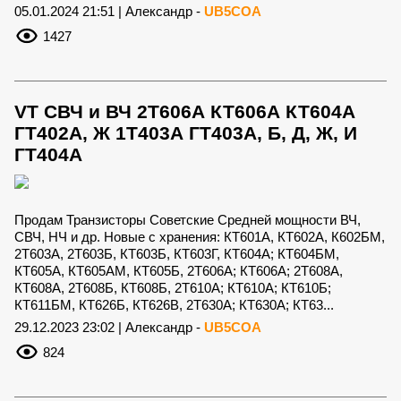
05.01.2024 21:51 | Александр -
UB5COA
1427
VT СВЧ и ВЧ 2Т606А КТ606А КТ604А
ГТ402А, Ж 1Т403А ГТ403А, Б, Д, Ж, И
ГТ404А
Продам Транзисторы Советские Средней мощности ВЧ,
СВЧ, НЧ и др. Новые с хранения: КТ601А, КТ602А, К602БМ,
2Т603А, 2Т603Б, КТ603Б, КТ603Г, КТ604А; КТ604БМ,
КТ605А, КТ605АМ, КТ605Б, 2Т606А; КТ606А; 2Т608А,
КТ608А, 2Т608Б, КТ608Б, 2Т610А; КТ610А; КТ610Б;
КТ611БМ, КТ626Б, КТ626В, 2Т630А; КТ630А; КТ63...
29.12.2023 23:02 | Александр -
UB5COA
824