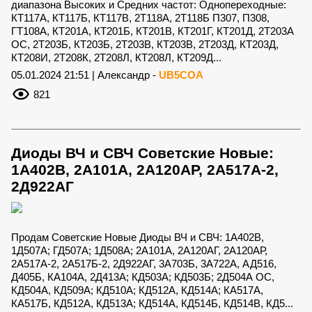
диапазона Высоких и Средних частот: Однопереходные:
КТ117А, КТ117Б, КТ117В, 2Т118А, 2Т118Б П307, П308,
ГТ108А, КТ201А, КТ201Б, КТ201В, КТ201Г, КТ201Д, 2Т203А
ОС, 2Т203Б, КТ203Б, 2Т203В, КТ203В, 2Т203Д, КТ203Д,
КТ208И, 2Т208К, 2Т208Л, КТ208Л, КТ209Д...
05.01.2024 21:51 | Александр -
UB5COA
821
Диоды ВЧ и СВЧ Советские Новые:
1А402В, 2А101А, 2А120АР, 2А517А-2,
2Д922АГ
Продам Советские Новые Диоды ВЧ и СВЧ: 1А402В,
1Д507А; ГД507А; 1Д508А; 2А101А, 2А120АГ, 2А120АР,
2А517А-2, 2А517Б-2, 2Д922АГ, 3А703Б, 3А722А, АД516,
Д405Б, КА104А, 2Д413А; КД503А; КД503Б; 2Д504А ОС,
КД504А, КД509А; КД510А; КД512А, КД514А; КА517А,
КА517Б, КД512А, КД513А; КД514А, КД514Б, КД514В, КД5...