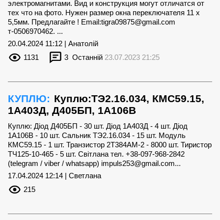
электромагнитами. Вид и конструкция могут отличатся от
тех что на фото. Нужен размер окна переключателя 11 х
5,5мм. Предлагайте ! Email:
tigra09875@gmail.com
т-0506970462. ...
20.04.2024 11:12 | Анатолій
1131
3
Останній
23.07.2023 21:25
КУПЛЮ:
Куплю:ТЭ2.16.034, КМС59.15,
1А403Д, Д405БП, 1А106В
Куплю: Діод Д405БП - 30 шт. Діод 1А403Д - 4 шт. Діод
1А106В - 10 шт. Сальник ТЭ2.16.034 - 15 шт. Модуль
КМС59.15 - 1 шт. Транзистор 2Т384АМ-2 - 8000 шт. Тиристор
ТЧ125-10-465 - 5 шт. Світлана тел. +38-097-968-2842
(telegram / viber / whatsapp)
impuls253@gmail.com
...
17.04.2024 12:14 | Светлана
215