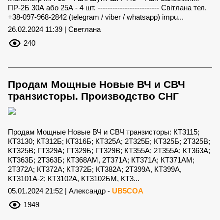
ПР-2Б 30А або 25А - 4 шт. ------------------------- Світлана тел.
+38-097-968-2842 (telegram / viber / whatsapp) impu...
26.02.2024 11:39 | Светлана
240
Продам Мощные Новые ВЧ и СВЧ
транзисторы. Производство СНГ
Продам Мощные Новые ВЧ и СВЧ транзисторы: КТ3115;
КТ3130; КТ312Б; КТ316Б; КТ325А; 2Т325Б; КТ325Б; 2Т325В;
КТ325В; ГТ329А; ГТ329Б; ГТ329В; КТ355А; 2Т355А; КТ363А;
КТ363Б; 2Т363Б; КТ368АМ, 2Т371А; КТ371А; КТ371АМ;
2Т372А; КТ372А; КТ372Б; КТ382А; 2Т399А, КТ399А,
КТ3101А-2; КТ3102А, КТ3102БМ, КТ3...
05.01.2024 21:52 | Александр -
UB5COA
1949