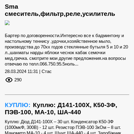
Sma
смеситель,фильтр,реле,усилитель
Бартер по договоренности.Интересно все к бадминтону и
настольному теннису ,удочки,хозяйственное мыло,
производства до 70хх годов стеклянные бутыля 5 и 10 и 20
л.,шахматы нарды яблоки чеснок кабак семочки
мед,гречка. смотрите мои другие предложения.на вопросы
отвечаю по телл.066.750.95.5ноль...
28.03.2024 11:31 | Стас
290
КУПЛЮ:
Куплю: Д141-100Х, К50-3Ф,
ПЭВ-100, МА-10, ША-440
Куплю: Діод Д141-100Х – 30 шт. Конденсатор К50-3Ф
(1000мкФ, 300В) - 12 шт. Резистор ПЭВ-100 3кОм – 8 шт.
Манометр МА-10 - 4 шт. Шунт ША-440 - 4 шт. Запобіжник