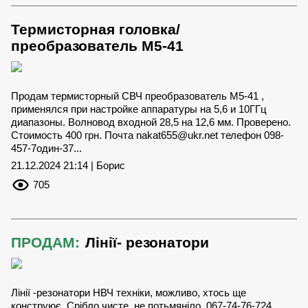
Термисторная головка/
преобразователь М5-41
Продам термисторный СВЧ преобразователь М5-41 ,
применялся при настройке аппаратуры на 5,6 и 10ГГц
диапазоны. Волновод входной 28,5 на 12,6 мм. Проверено.
Стоимость 400 грн. Почта
nakat655@ukr.net
телефон 098-
457-7один-37...
21.12.2024 21:14 | Борис
705
ПРОДАМ:
Лінії- резонатори
Лінії -резонатори НВЧ техніки, можливо, хтось ще
конструює. Срібло чисте, не потьмяніло. 067-74-76-724...