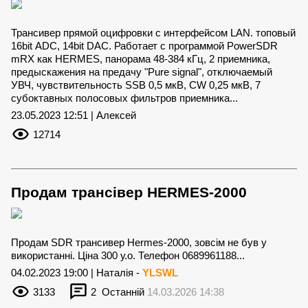
Трансивер прямой оцифровки с интерфейсом LAN. топовый
16bit АDС, 14bit DАС. Работает с программой PowerSDR
mRX как НЕRМЕS, панорама 48-384 кГц, 2 приемника,
предыскажения на предачу "Pure signal", отключаемый
УВЧ, чувствительность SSВ 0,5 мкВ, СW 0,25 мкВ, 7
субоктавных полосовых фильтров приемника...
23.05.2023 12:51 | Алексей
12714
Продам трансівер HERMES-2000
Продам SDR трансивер Hermes-2000, зовсім не був у
використанні. Ціна 300 у.о. Телефон 0689961188...
04.02.2023 19:00 | Наталія -
YLSWL
3133
2
Останній
14.03.2026 14:38