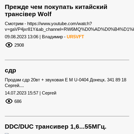
Прежде чем покупать китайский
трансівер Wolf
Смотрим - https://www.youtube.com/watch?
v=gaVP4jxr81Y&ab_channel=RW6MQ%D0%AD%D0%B4%D1%
09.08.2023 13:06 | Владимир -
UR5VFT
2908
сдр
Продам сдр 20вт + звуковая E M U-0404 Донецк. 341 89 18
Сергей....
14.07.2023 15:57 | Сергей
686
DDC/DUC трансивер 1,6...55МГц.