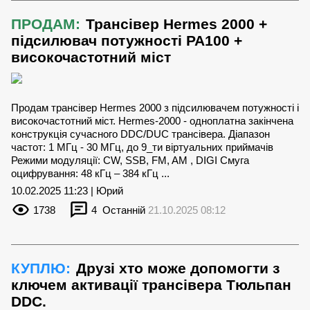
ПРОДАМ:
Трансівер Hermes 2000 +
підсилювач потужності PA100 +
високочастотний міст
Продам трансівер Hermes 2000 з підсилювачем потужності і
високочастотний міст. Hermes-2000 - одноплатна закінчена
конструкція сучасного DDC/DUC трансівера. Діапазон
частот: 1 МГц - 30 МГц, до 9_ти віртуальних приймачів
Режими модуляції: CW, SSB, FM, AM , DIGI Смуга
оцифрування: 48 кГц – 384 кГц ...
10.02.2025 11:23 | Юрий
1738
4
Останній
21.10.2025 08:12
КУПЛЮ:
Друзі хто може допомогти з
ключем активації трансівера Тюльпан
DDC.