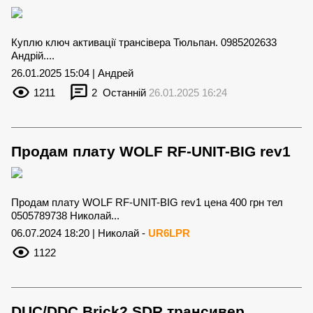
Куплю ключ активації трансівера Тюльпан. 0985202633
Андрій....
26.01.2025 15:04 | Андрей
1211
2
Останній
26.01.2025 16:24
Продам плату WOLF RF-UNIT-BIG rev1
Продам плату WOLF RF-UNIT-BIG rev1 цена 400 грн тел
0505789738 Николай...
06.07.2024 18:20 | Николай -
UR6LPR
1122
DUC/DDC Brick2 SDR трансивер