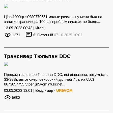
Ціна 1000гр т.0980770551 малые размеры у меня был на
запитке трансивера 100ват проблем никаких не было...
13.09.2023 00:43 | Игорь
1371
6
Останній
07.10.2025 10:02
Трансивер Тюльпан DDC
Продам трансивер Тюльпан DDC, всі діапазони, потужність
33-38Вт, автотюнер, сенсорний дісплей 7", ціна 650$
0673097795 Viber
ur5vom@ukr.net
...
03.09.2023 13:01 | Владимир -
UR5VOM
5608