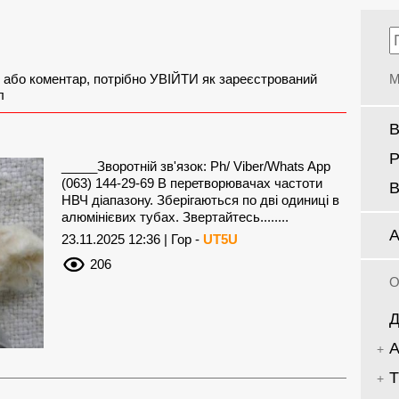
 або коментар, потрібно УВІЙТИ як зареєстрований
М
л
В
Р
_____Зворотній зв'язок: Ph/ Viber/Whats App
(063) 144-29-69 В перетворювачах частоти
В
НВЧ діапазону. Зберігаються по дві одиниці в
алюмінієвих тубах. Звертайтесь........
А
23.11.2025 12:36 | Гор -
UT5U
206
О
Д
А
Т