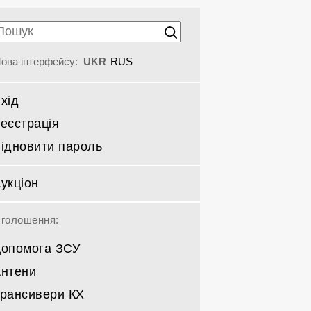
ова інтерфейсу:
UKR
RUS
хід
еєстрація
ідновити пароль
укціон
голошення:
опомога ЗСУ
нтени
рансивери КХ
Спрямовані КВ