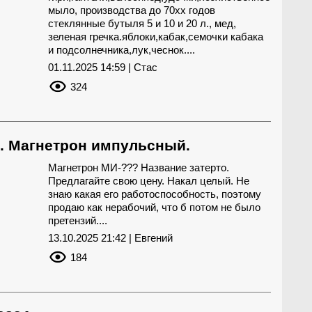
мыло, производства до 70хх годов
стеклянные бутыля 5 и 10 и 20 л., мед,
зеленая гречка.яблоки,кабак,семочки кабака
и подсолнечника,лук,чеснок....
01.11.2025 14:59 | Стас
324
.. Магнетрон импульсный.
Магнетрон МИ-??? Название затерто.
Предлагайте свою цену. Накал целый. Не
знаю какая его работоспособность, поэтому
продаю как нерабочий, что б потом не было
претензий....
13.10.2025 21:42 | Евгений
184