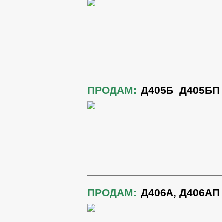
ПРОДАМ:
Д405Б_Д405БП
ПРОДАМ:
Д406А, Д406АП