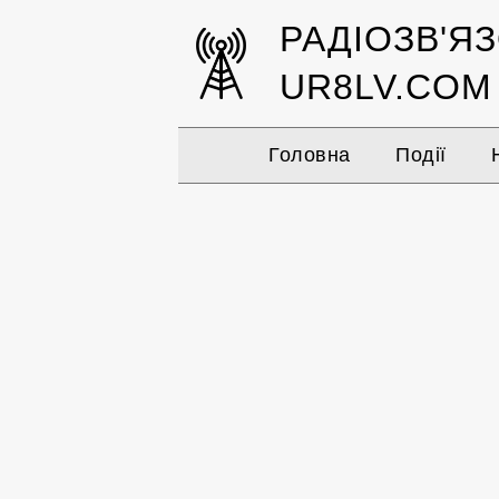
РАДІОЗВ'Я
UR8LV.COM
Головна
Події