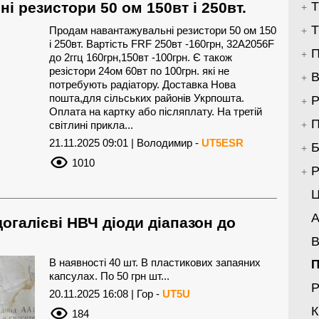
і резистори 50 ом 150вт і 250вт.
Т
Т
Продам навантажувальні резистори 50 ом 150
і 250вт. Вартість FRF 250вт -160грн, 32A2056F
П
до 2ггц 160грн,150вт -100грн. Є також
резістори 24ом 60вт по 100грн. які не
В
потребують радіатору. Доставка Нова
пошта,для сільських районів Укрпошта.
Р
Оплата на картку або післяплату. На третій
П
світлині прикла...
21.11.2025 09:01 | Володимир -
UT5ESR
Б
1010
Р
Ц
А
огалієві НВЧ діоди діапазон до
В
В наявності 40 шт. В пластикових запаяних
капсулах. По 50 грн шт...
Р
20.11.2025 16:08 | Гор -
UT5U
184