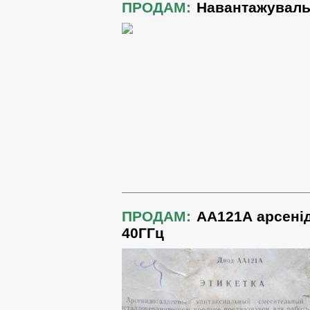
ПРОДАМ:
Навантажувальн
ПРОДАМ:
АА121А арсенід
40ГГц