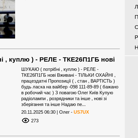
Л
П
О
Р
Н
 , куплю ) - РЕЛЕ - ТКЕ26П1ГБ нові
ШУКАЮ ( потрібні , куплю ) - РЕЛЕ -
ТКЕ26П1ГБ нові Вживані - ТІЛЬКИ ОХАЙНІ ,
працездатні Пропозиції ( , стан , ВАРТІСТЬ )
будь ласка на вайбер -098 111-89-89 ( бажано
в робочий час ) З повагою Олег Київ Купую
радіолампи , розрядники та інше , нові зі
зберігання та інше Надаю пе...
20.11.2025 06:30 | Олег -
US7UX
273