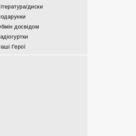
ітература/диски
одарунки
бмін досвідом
адіогуртки
аші Герої