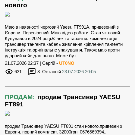
нового
Маю в наявності черговий Yaesu FT991A, привезений з
Європи. Перевірений. Маю відео роботи. Стан як новий.
Купувався в 2024 році.Є чек та гарантія. комплектація
трансивер тангента кабель живлення кріплення тангенти
інструкція та оригінальне упакування. Також маю проти
ударний кейс для нього. Може бут...
21.07.2026 22:37 | Сергій -
UT0NO
631
3
Останній
23.07.2026 20:05
ПРОДАМ:
продам Трансивер YAESU
FT891
продам Трансивер YAESU FT891 стан нового,привезен з
Европи. повний комплект. 32000грн. 0676569394...