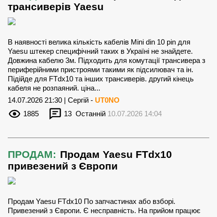
трансиверів Yaesu
В наявності велика кількість кабелів Mini din 10 pin для
Yaesu штекер специфічний таких в Україні не знайдете.
Довжина кабелю 3м. Підходить для комутації трансивера з
периферійними пристроями такими як підсилювач та ін.
Підійде для FTdx10 та інших трансиверів. другий кінець
кабеля не розпаяний. ціна...
14.07.2026 21:30 | Сергій -
UT0NO
1885
13
Останній
10.07.2026 14:04
ПРОДАМ:
Продам Yaesu FTdx10
привезений з Європи
Продам Yaesu FTdx10 По запчастинах або взборі.
Привезений з Європи. Є несправність. На прийом працює