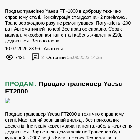
Продаю трансівер Yaesu FT -1000 в доброму технічно
справному стані. Конфігурація стандартна - 2 приймача .
Трансівер жодного разу не ремонтувався. Потужність -200
ват. Автоматичний тюнер! Все працює справно. Сервіс
мануал, мікрофонная тангента і кабель живлення 220в
додаються. Встановлена ...
10.07.2026 23:56 | Анатолій
7431
2
Останній
05.08.2023 14:35
ПРОДАМ:
Продаю трансивер Yaesu
FT2000
Продаю трансивер Yaesu FT2000 в технічно справному
стані. Має гарний зовнішний вигляд , без прихованих
дефектів. Інстукція користувача,тангента,кабель живлення
додаються. Вартість за домовленістю.Трансивер був
куплений в 2007 році в Києві в Нових Технологіях , є